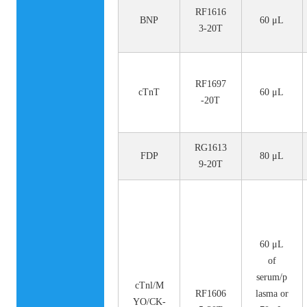
RF1616
BNP
60 μL
3-20T
RF1697
cTnT
60 μL
-20T
RG1613
FDP
80 μL
9-20T
60 μL
of
serum/p
cTnl/M
RF1606
lasma or
YO/CK-