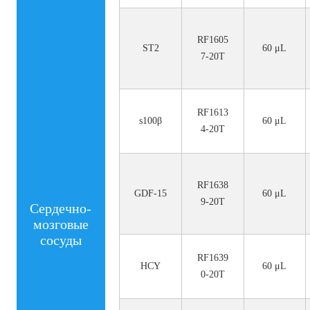
RF1605
ST2
60 μL
7-20T
RF1613
s100β
60 μL
4-20T
RF1638
GDF-15
60 μL
9-20T
Сердечно-
мозговые
сосуды
RF1639
HCY
60 μL
0-20T