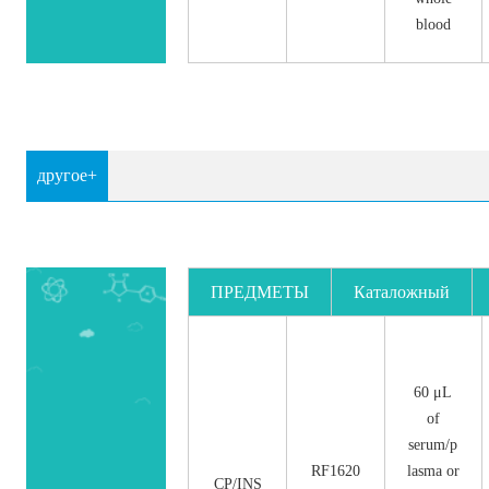
blood
другое+
ПРЕДМЕТЫ
Каталожный
номер.
60 μL
of
serum/p
RF1620
lasma or
CP/INS