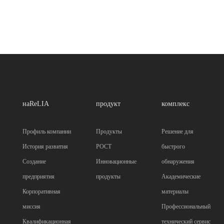
наReLIA
продукт
комплекс
Профиль компании
Продукты
Решение для
История развития
POCT
быстрого
Создание
Инновационные
обнаружения
предприятия
продукты
Академические
Корпоративная
материалы
миссия
Профессиональный
Квалификационная
технический сервис