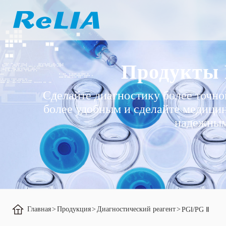
Продукты
Сделайте диагностику более точно
более удобным и сделайте медици
надежны
Главная
>
Продукция
>
Диагностический реагент
>
PGⅠ/PG Ⅱ