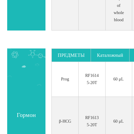
of
whole
blood
ПРЕДМЕТЫ
Каталожный
номер.
RF1614
Prog
60 μL
5-20T
Гормон
RF1613
β-HCG
60 μL
5-20T