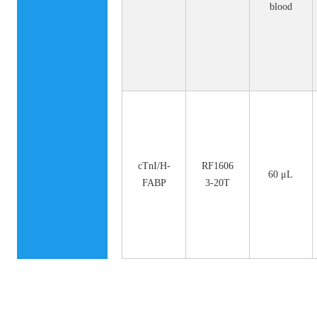
blood
cTnI/H-
RF1606
60 μL
FABP
3-20T