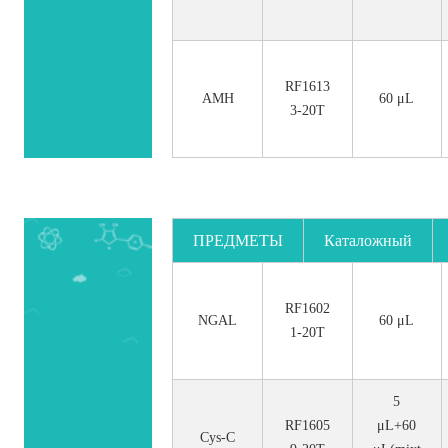
RF1613
AMH
60 μL
3-20T
ПРЕДМЕТЫ
Каталожный
номер.
RF1602
NGAL
60 μL
1-20T
5
RF1605
μL+60
Cys-C