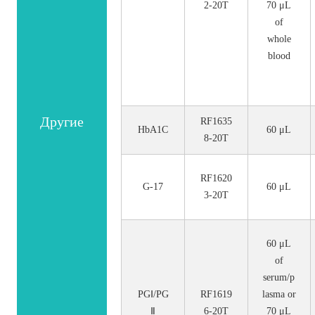
2-20T
70 μL
of
whole
blood
Другие
RF1635
HbA1C
60 μL
8-20T
RF1620
G-17
60 μL
3-20T
60 μL
of
serum/p
PGⅠ/PG
RF1619
lasma or
Ⅱ
6-20T
70 μL