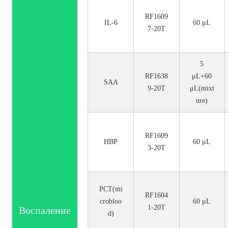
RF1609
IL-6
60 μL
7-20T
5
RF1638
μL+60
SAA
9-20T
μL(mixt
ure)
RF1609
HBP
60 μL
3-20T
PCT(mi
RF1604
crobloo
60 μL
1-20T
Воспаление
d)