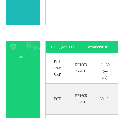
ПРЕДМЕТЫ
Каталожный
номер.
5
Full-
RF1603
μL+60
Scale
9-20T
μL(mixt
CRP
ure)
RF1605
PCT
60 μL
5-20T