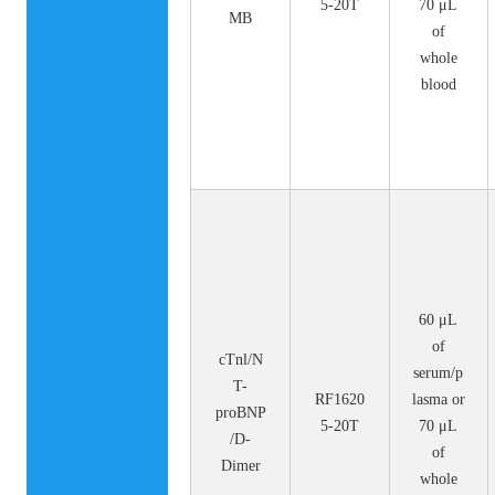
5-20T
70 μL
MB
of
whole
blood
60 μL
of
cTnl/N
serum/p
T-
RF1620
lasma or
proBNP
5-20T
70 μL
/D-
of
Dimer
whole