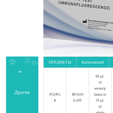
ПРЕДМЕТЫ
Каталожный
номер.
60 μL
of
serum/p
Другие
PGⅠ/PG
RF1619
lasma or
Ⅱ
6-20T
70 μL
of
whole