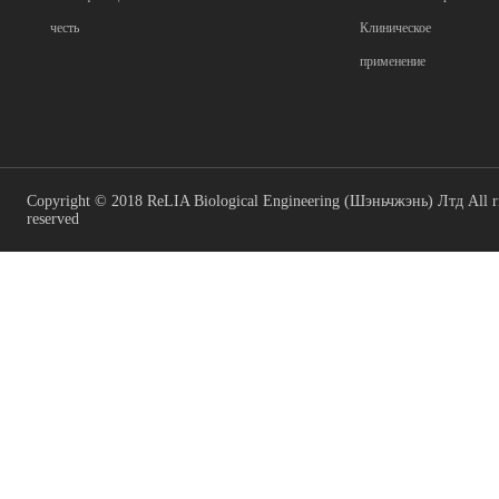
честь
Клиническое
применение
Copyright © 2018 ReLIA Biological Engineering (Шэньчжэнь) Лтд All r
reserved