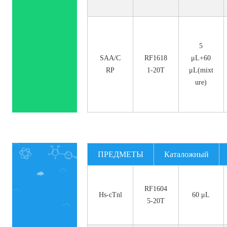
5
SAA/C
RF1618
μL+60
RP
1-20T
μL(mixt
ure)
ПРЕДМЕТЫ
Каталожный
номер.
RF1604
Hs-cTnl
60 μL
5-20T