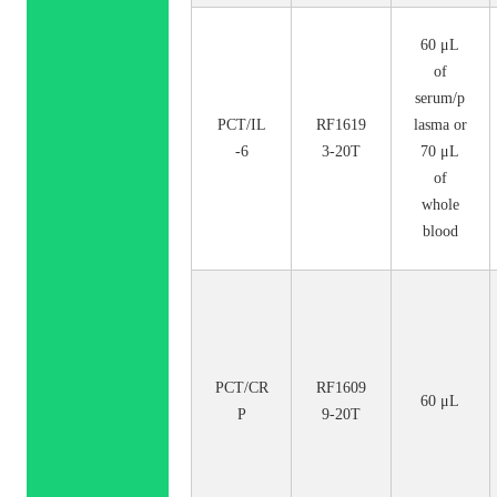
60 μL
of
serum/p
PCT/IL
RF1619
lasma or
-6
3-20T
70 μL
of
whole
blood
PCT/CR
RF1609
60 μL
P
9-20T