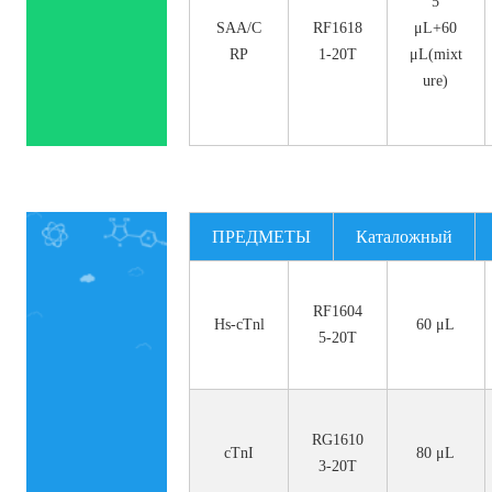
5
SAA/C
RF1618
μL+60
RP
1-20T
μL(mixt
ure)
ПРЕДМЕТЫ
Каталожный
номер.
RF1604
Hs-cTnl
60 μL
5-20T
RG1610
cTnI
80 μL
3-20T