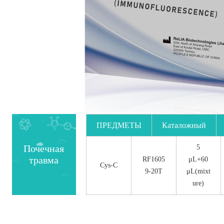
ПРЕДМЕТЫ
Каталожный
номер.
Почечная
5
травма
RF1605
μL+60
Cys-C
9-20T
μL(mixt
ure)