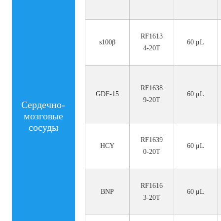
RF1613
s100β
60 μL
4-20T
RF1638
GDF-15
60 μL
9-20T
Сердечно-
мозговые
сосуды
RF1639
HCY
60 μL
0-20T
RF1616
BNP
60 μL
3-20T