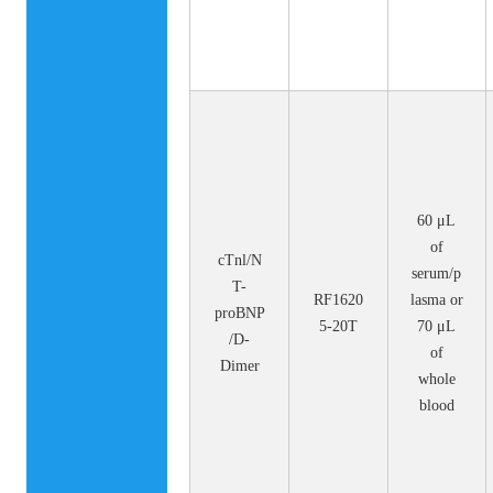
60 μL
of
cTnl/N
serum/p
T-
RF1620
lasma or
proBNP
5-20T
70 μL
/D-
of
Dimer
whole
blood