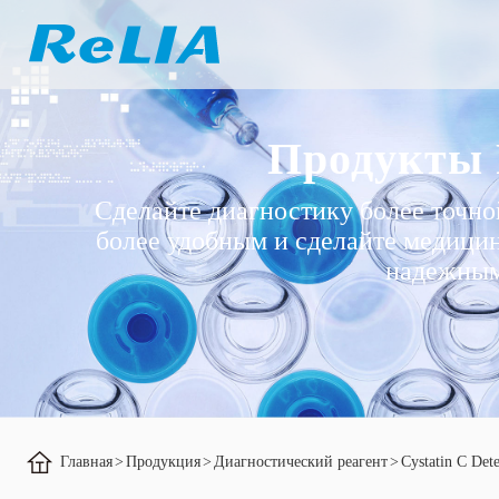
Продукты
Сделайте диагностику более точно
более удобным и сделайте медици
надежны
Главная
>
Продукция
>
Диагностический реагент
>
Cystatin C Dete