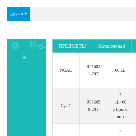
другое+
ПРЕДМЕТЫ
Каталожный
номер.
RF1602
NGAL
60 μL
1-20T
5
RF1605
μL+60
Cys-C
9-20T
μL(mixt
ure)
5