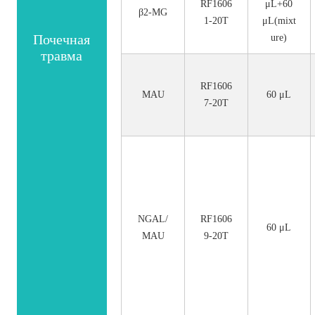
RF1606
μL+60
β2-MG
1-20T
μL(mixt
Почечная
ure)
травма
RF1606
MAU
60 μL
7-20T
NGAL/
RF1606
60 μL
MAU
9-20T