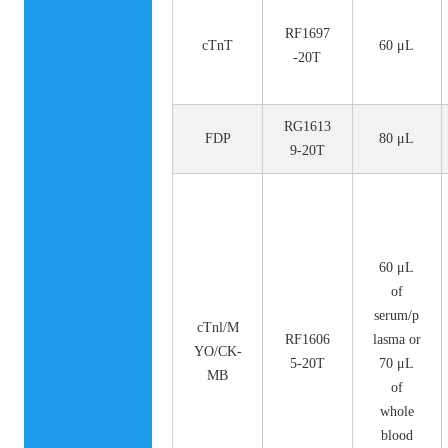
RF1697
cTnT
60 μL
-20T
RG1613
FDP
80 μL
9-20T
60 μL
of
serum/p
cTnl/M
RF1606
lasma or
YO/CK-
5-20T
70 μL
MB
of
whole
blood