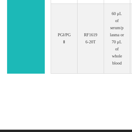
60 μL
of
serum/p
PGⅠ/PG
RF1619
lasma or
Ⅱ
6-20T
70 μL
of
whole
blood