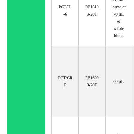
PCT/IL
RF1619
lasma or
-6
3-20T
70 μL
of
whole
blood
PCT/CR
RF1609
60 μL
P
9-20T