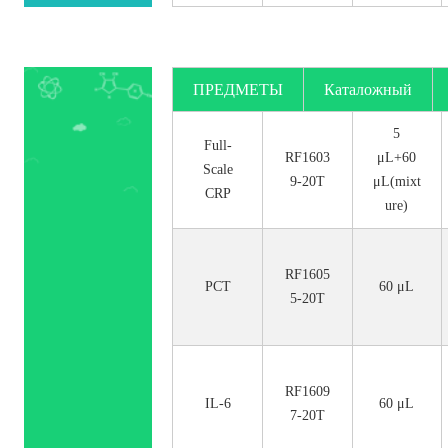
ПРЕДМЕТЫ
Каталожный
номер.
5
Full-
RF1603
μL+60
Scale
9-20T
μL(mixt
CRP
ure)
RF1605
PCT
60 μL
5-20T
RF1609
IL-6
60 μL
7-20T