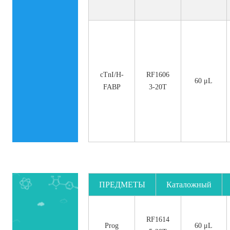
cTnI/H-
RF1606
60 μL
FABP
3-20T
ПРЕДМЕТЫ
Каталожный
номер.
RF1614
Prog
60 μL