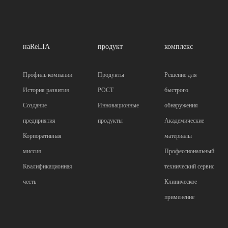
наReLIA
продукт
комплекс
Профиль компании
Продукты
Решение для
История развития
POCT
быстрого
Создание
Инновационные
обнаружения
предприятия
продукты
Академические
Корпоративная
материалы
миссия
Профессиональный
Квалификационная
технический сервис
честь
Клиническое
применение