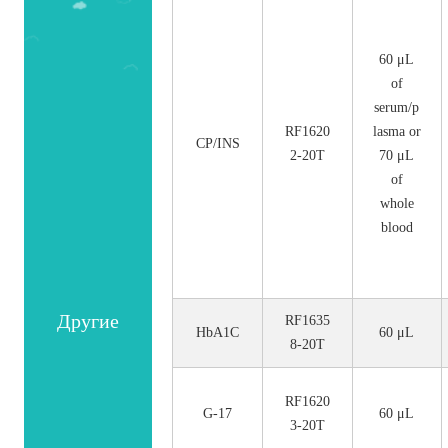
номер.
60 μL
of
serum/p
RF1620
lasma or
CP/INS
2-20T
70 μL
of
whole
blood
Другие
RF1635
HbA1C
60 μL
8-20T
RF1620
G-17
60 μL
3-20T