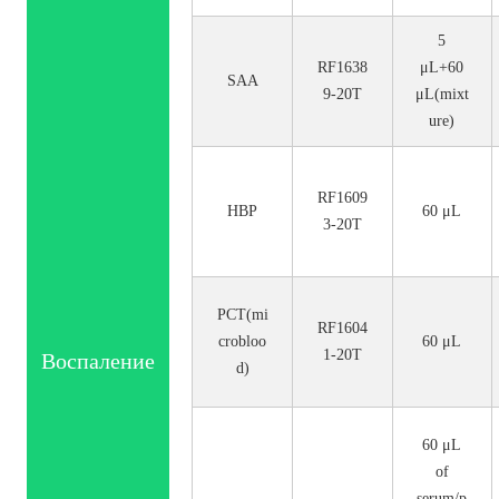
5
RF1638
μL+60
SAA
9-20T
μL(mixt
ure)
RF1609
HBP
60 μL
3-20T
PCT(mi
RF1604
crobloo
60 μL
1-20T
Воспаление
d)
60 μL
of
serum/p