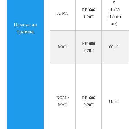
5
RF1606
μL+60
β2-MG
1-20T
μL(mixt
Почечная
ure)
травма
RF1606
MAU
60 μL
7-20T
NGAL/
RF1606
60 μL
MAU
9-20T