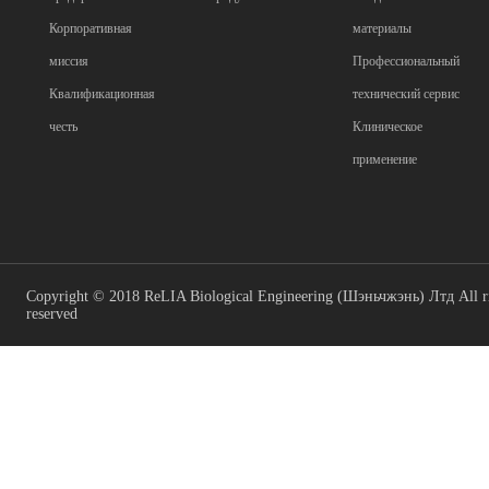
Корпоративная
материалы
миссия
Профессиональный
Квалификационная
технический сервис
честь
Клиническое
применение
Copyright © 2018 ReLIA Biological Engineering (Шэньчжэнь) Лтд All r
reserved