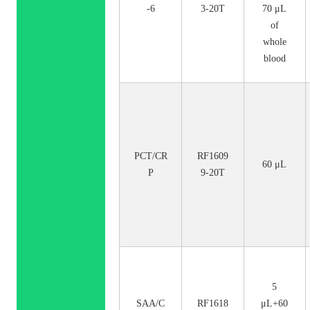
-6
3-20T
70 μL
of
whole
blood
PCT/CR
RF1609
60 μL
P
9-20T
5
SAA/C
RF1618
μL+60