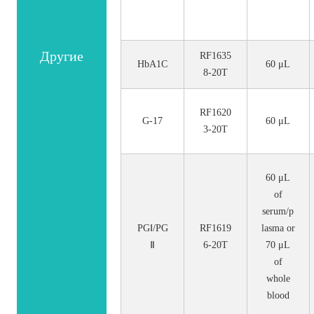
Другие
RF1635
HbA1C
60 μL
8-20T
RF1620
G-17
60 μL
3-20T
60 μL
of
serum/p
PGⅠ/PG
RF1619
lasma or
Ⅱ
6-20T
70 μL
of
whole
blood