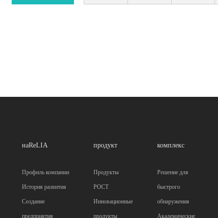
наReLIA
продукт
комплекс
Профиль компании
Продукты
Решение для
История развития
POCT
быстрого
Создание
Инновационные
обнаружения
предприятия
продукты
Академические