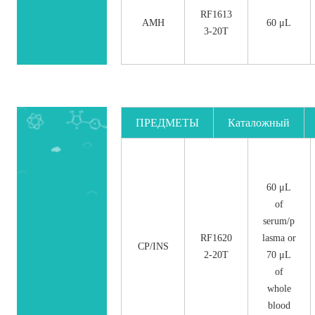
RF1613
AMH
60 μL
3-20T
ПРЕДМЕТЫ
Каталожный
номер.
60 μL
of
serum/p
RF1620
lasma or
CP/INS
2-20T
70 μL
of
whole
blood