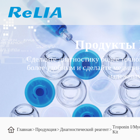
Продукты
Сделайте диагностику более точно
более удобным и сделайте медици
надежны
Troponin I/Myo
Главная
>
Продукция
>
Диагностический реагент
>
Kit