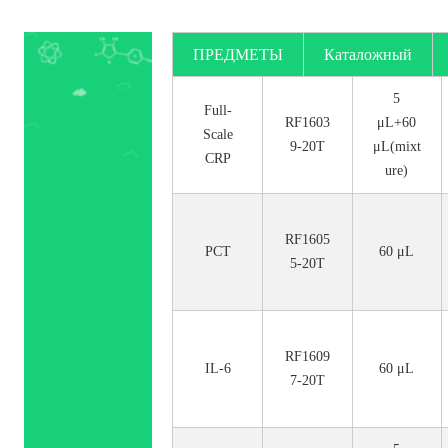
ПРЕДМЕТЫ
Каталожный
номер.
5
Full-
RF1603
μL+60
Scale
9-20T
μL(mixt
CRP
ure)
RF1605
PCT
60 μL
5-20T
RF1609
IL-6
60 μL
7-20T