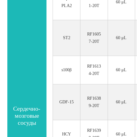
60 μL
PLA2
1-20T
RF1605
ST2
60 μL
7-20T
RF1613
s100β
60 μL
4-20T
RF1638
GDF-15
60 μL
9-20T
Сердечно-
мозговые
сосуды
RF1639
HCY
60 μL