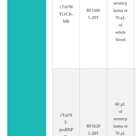
serum/p
cTnl/M
RF1606
lasma or
YO/CK-
5-20T
70 μL
MB
of
whole
blood
60 μL
of
cTnl/N
serum/p
T-
RF1620
lasma or
proBNP
5-20T
70 μL