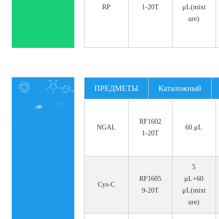
RP
1-20T
μL(mixt
ure)
ПРЕДМЕТЫ
Каталожный
номер.
RF1602
NGAL
60 μL
1-20T
5
RF1605
μL+60
Cys-C
9-20T
μL(mixt
ure)