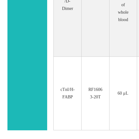
/D-
of
Dimer
whole
blood
cTnI/H-
RF1606
60 μL
FABP
3-20T