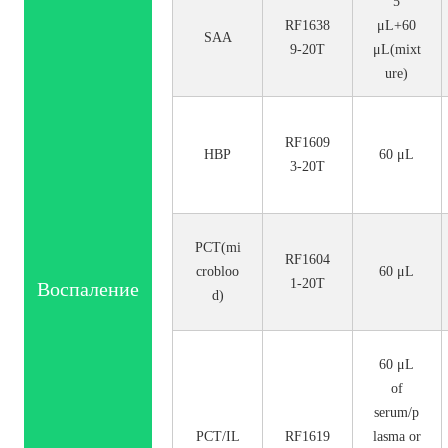
5
RF1638
μL+60
SAA
9-20T
μL(mixt
ure)
RF1609
HBP
60 μL
3-20T
PCT(mi
RF1604
crobloo
60 μL
1-20T
Воспаление
d)
60 μL
of
serum/p
PCT/IL
RF1619
lasma or