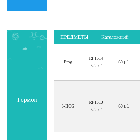
ПРЕДМЕТЫ
Каталожный
номер.
RF1614
Prog
60 μL
5-20T
Гормон
RF1613
β-HCG
60 μL
5-20T