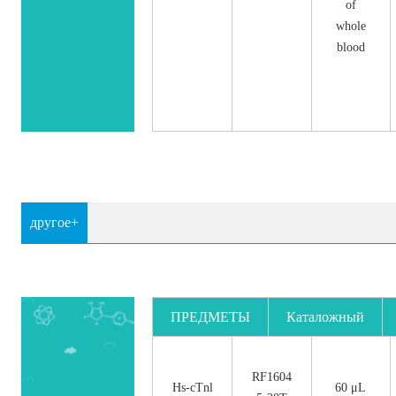
of
whole
blood
другое+
ПРЕДМЕТЫ
Каталожный
номер.
RF1604
Hs-cTnl
60 μL