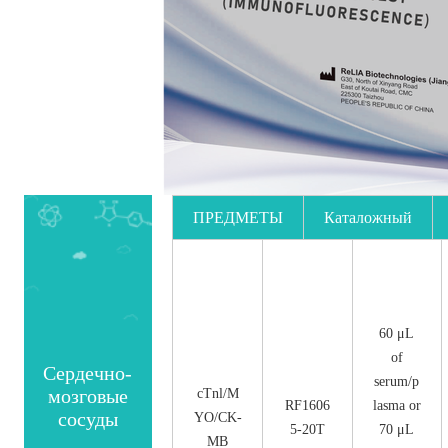
ПРЕДМЕТЫ
Каталожный
номер.
60 μL
of
Сердечно-
serum/p
мозговые
cTnl/M
RF1606
lasma or
сосуды
YO/CK-
5-20T
70 μL
MB