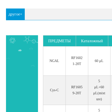
другое+
ПРЕДМЕТЫ
Каталожный
номер.
RF1602
NGAL
60 μL
1-20T
5
RF1605
μL+60
Cys-C
9-20T
μL(mixt
ure)
5