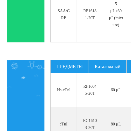
5
SAA/C
RF1618
μL+60
RP
1-20T
μL(mixt
ure)
ПРЕДМЕТЫ
Каталожный
номер.
RF1604
Hs-cTnl
60 μL
5-20T
RG1610
cTnI
80 μL
3-20T