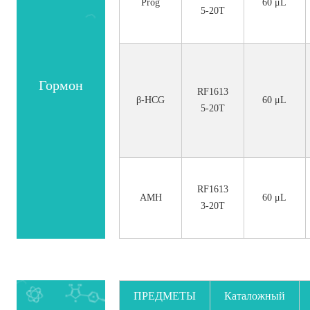
Prog
60 μL
5-20T
Гормон
RF1613
β-HCG
60 μL
5-20T
RF1613
AMH
60 μL
3-20T
ПРЕДМЕТЫ
Каталожный