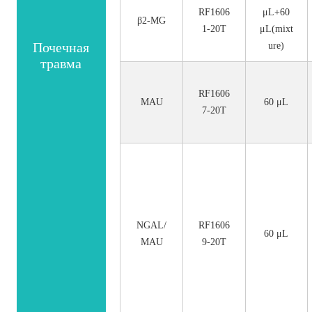
RF1606
μL+60
β2-MG
1-20T
μL(mixt
Почечная
ure)
травма
RF1606
MAU
60 μL
7-20T
NGAL/
RF1606
60 μL
MAU
9-20T