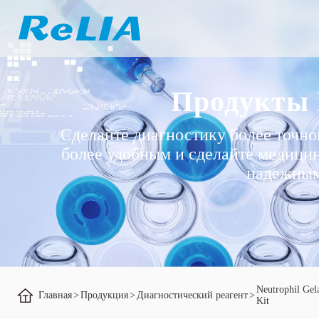
Продукты
Сделайте диагностику более точно
более удобным и сделайте медици
надежны
Neutrophil Gela
Главная
>
Продукция
>
Диагностический реагент
>
Kit