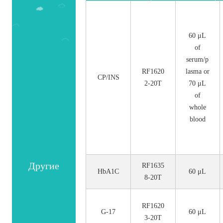
номер.
60 μL
of
serum/p
RF1620
lasma or
CP/INS
2-20T
70 μL
of
whole
blood
Другие
RF1635
HbA1C
60 μL
8-20T
RF1620
G-17
60 μL
3-20T