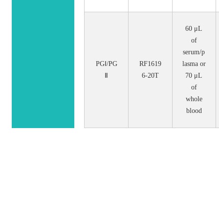
60 μL
of
serum/p
PGⅠ/PG
RF1619
lasma or
Ⅱ
6-20T
70 μL
of
whole
blood