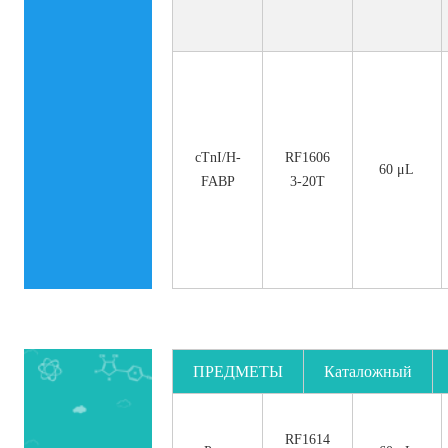
cTnI/H-
RF1606
60 μL
FABP
3-20T
ПРЕДМЕТЫ
Каталожный
номер.
RF1614