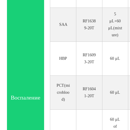
5
RF1638
μL+60
SAA
9-20T
μL(mixt
ure)
RF1609
HBP
60 μL
3-20T
PCT(mi
RF1604
crobloo
60 μL
1-20T
Воспаление
d)
60 μL
of