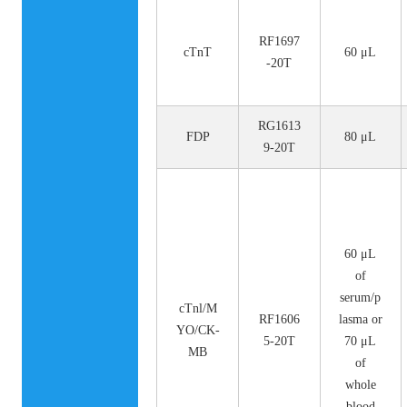
RF1697
cTnT
60 μL
-20T
RG1613
FDP
80 μL
9-20T
60 μL
of
serum/p
cTnl/M
RF1606
lasma or
YO/CK-
5-20T
70 μL
MB
of
whole
blood