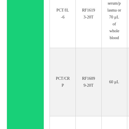
serum/p
PCT/IL
RF1619
lasma or
-6
3-20T
70 μL
of
whole
blood
PCT/CR
RF1609
60 μL
P
9-20T