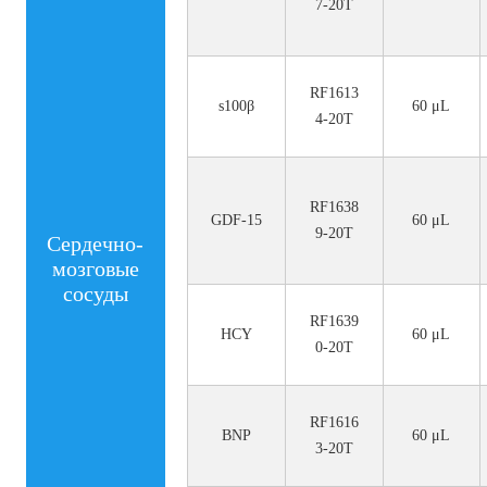
7-20T
RF1613
s100β
60 μL
4-20T
RF1638
GDF-15
60 μL
9-20T
Сердечно-
мозговые
сосуды
RF1639
HCY
60 μL
0-20T
RF1616
BNP
60 μL
3-20T