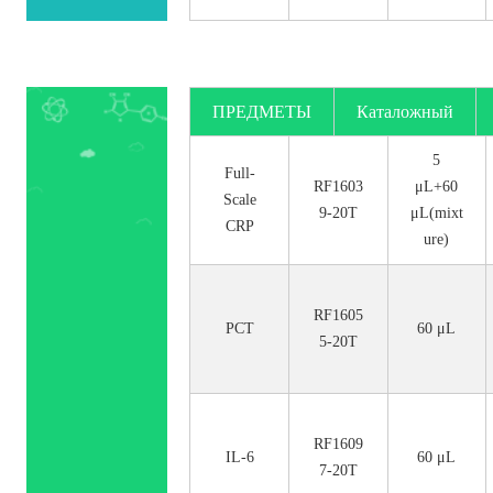
ПРЕДМЕТЫ
Каталожный
номер.
5
Full-
RF1603
μL+60
Scale
9-20T
μL(mixt
CRP
ure)
RF1605
PCT
60 μL
5-20T
RF1609
IL-6
60 μL
7-20T