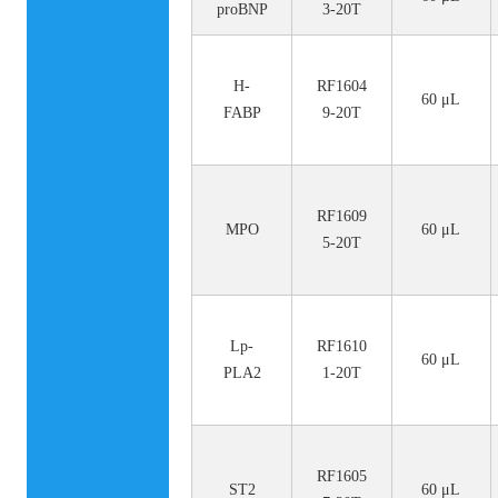
proBNP
3-20T
H-
RF1604
60 μL
FABP
9-20T
RF1609
MPO
60 μL
5-20T
Lp-
RF1610
60 μL
PLA2
1-20T
RF1605
ST2
60 μL