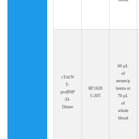
60 μL
of
cTnl/N
serum/p
T-
RF1620
lasma or
proBNP
5-20T
70 μL
/D-
of
Dimer
whole
blood