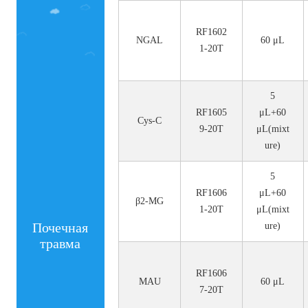
номер.
RF1602
NGAL
60 μL
1-20T
5
RF1605
μL+60
Cys-C
9-20T
μL(mixt
ure)
5
RF1606
μL+60
β2-MG
1-20T
μL(mixt
Почечная
ure)
травма
RF1606
MAU
60 μL
7-20T