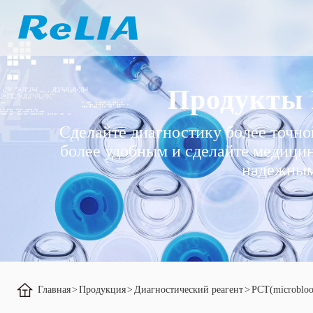
Продукты
Сделайте диагностику более точно
более удобным и сделайте медици
надежны
Главная
>
Продукция
>
Диагностический реагент
>
PCT(microbloo