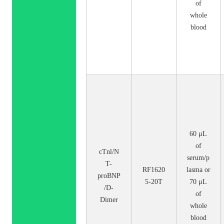
of
whole
blood
60 μL
of
cTnl/N
serum/p
T-
RF1620
lasma or
proBNP
5-20T
70 μL
/D-
of
Dimer
whole
blood