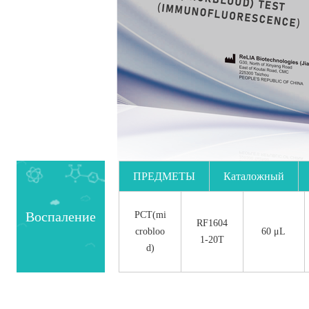
ПРЕДМЕТЫ
Каталожный
номер.
Воспаление
PCT(mi
RF1604
crobloo
60 μL
1-20T
d)