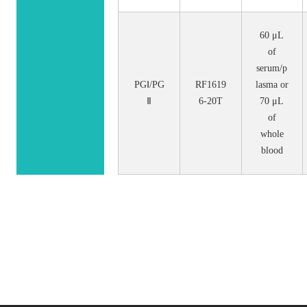
60 μL
of
serum/p
PGⅠ/PG
RF1619
lasma or
Ⅱ
6-20T
70 μL
of
whole
blood