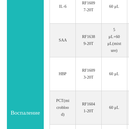
RF1609
IL-6
60 μL
7-20T
5
RF1638
μL+60
SAA
9-20T
μL(mixt
ure)
RF1609
HBP
60 μL
3-20T
PCT(mi
RF1604
crobloo
60 μL
1-20T
Воспаление
d)