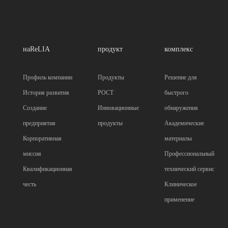
наReLIA
продукт
комплекс
Профиль компании
Продукты
Решение для
История развития
POCT
быстрого
Создание
Инновационные
обнаружения
предприятия
продукты
Академические
Корпоративная
материалы
миссия
Профессиональный
Квалификационная
технический сервис
честь
Клиническое
применение