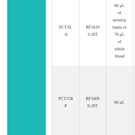
60 μL
of
serum/p
PCT/IL
RF1619
lasma or
-6
3-20T
70 μL
of
whole
blood
PCT/CR
RF1609
60 μL
P
9-20T