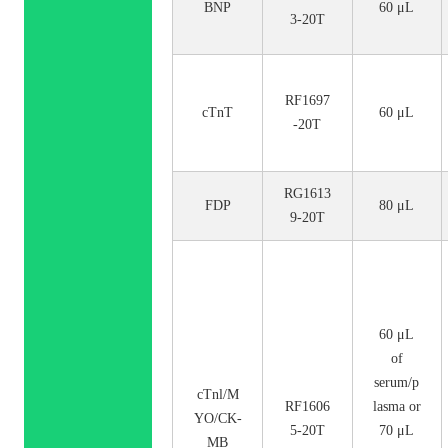
BNP
60 μL
3-20T
RF1697
cTnT
60 μL
-20T
RG1613
FDP
80 μL
9-20T
60 μL
of
serum/p
cTnl/M
RF1606
lasma or
YO/CK-
5-20T
70 μL
MB