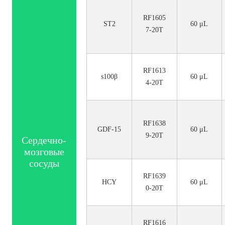
RF1605
ST2
60 μL
7-20T
RF1613
s100β
60 μL
4-20T
RF1638
GDF-15
60 μL
9-20T
Сердечно-
мозговые
сосуды
RF1639
HCY
60 μL
0-20T
RF1616