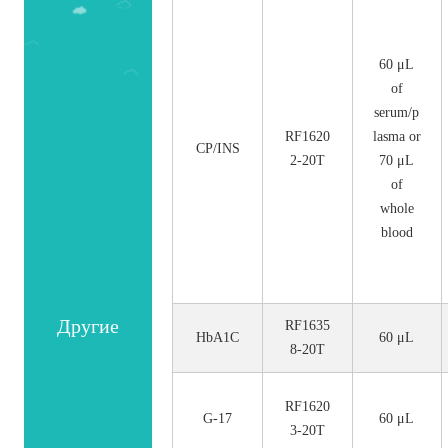
номер.
60 μL
of
serum/p
RF1620
lasma or
CP/INS
2-20T
70 μL
of
whole
blood
Другие
RF1635
HbA1C
60 μL
8-20T
RF1620
G-17
60 μL
3-20T