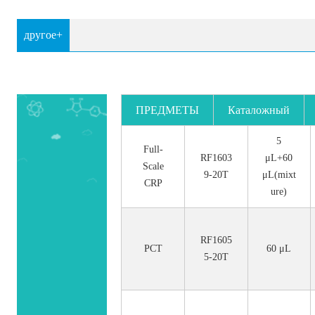
другое+
ПРЕДМЕТЫ
Каталожный
номер.
5
Full-
RF1603
μL+60
Scale
9-20T
μL(mixt
CRP
ure)
RF1605
PCT
60 μL
5-20T