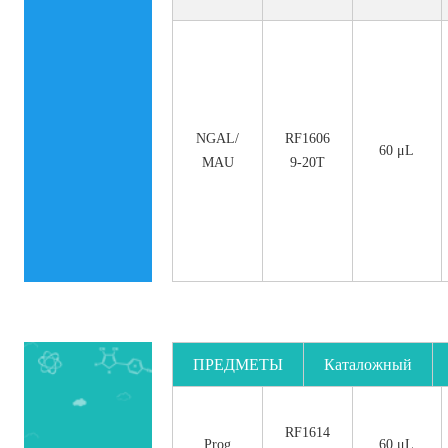
NGAL/
RF1606
60 μL
MAU
9-20T
ПРЕДМЕТЫ
Каталожный
номер.
RF1614
Prog
60 μL