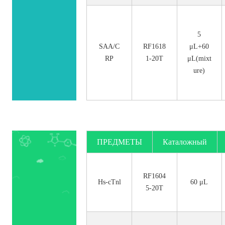
5
SAA/C
RF1618
μL+60
RP
1-20T
μL(mixt
ure)
ПРЕДМЕТЫ
Каталожный
номер.
RF1604
Hs-cTnl
60 μL
5-20T