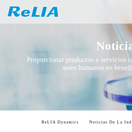
Notici
Proporcionar productos y servicios c
seres humanos en benef
ReLIA Dynamics
Noticias De La Ind