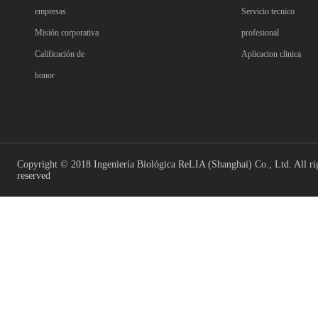
empresas
Servicio tecnico
Misión corporativa
profesional
Calificación de
Aplicacion clinica
honor
Copyright © 2018 Ingeniería Biológica ReLIA (Shanghai) Co., Ltd. All ri
reserved