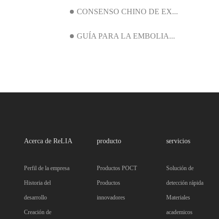
CONSENSO CHINO DE EX...
GUÍA PARA LA EMBOLIA...
Acerca de ReLIA
producto
servicios
Perfil de la empresa
Productos POCT
Solución de
Historia del
Productos
detección rápida
desarrollo
innovadores
Materiales
Creación de
academicos