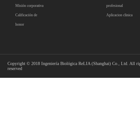
Misión corporativa
profesional
Calificación de
Aplicacion clinica
honor
Copyright © 2018 Ingeniería Biológica ReLIA (Shanghai) Co., Ltd. All ri
reserved