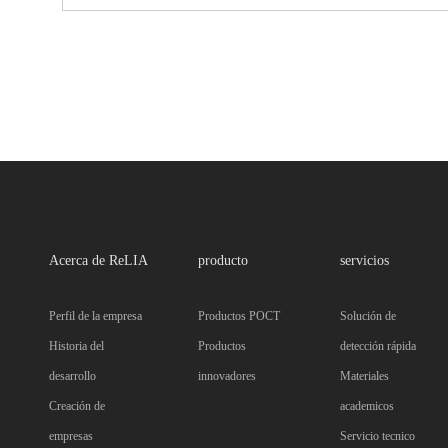
Acerca de ReLIA
producto
servicios
Perfil de la empresa
Productos POCT
Solución de
Historia del
Productos
detección rápida
desarrollo
innovadores
Materiales
Creación de
academicos
empresas
Servicio tecnico