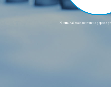
N-terminal brain natriuretic peptide p