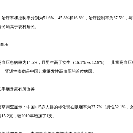
治疗率和控制率分别为51.6%、45.8%和16.8%，治疗控制率为37.
居民均高于农村居民。
高血压
童高血压患病率为14.5%，且男生高于女生（16.1% vs 12.9%），
.5%），肾源性疾病是中国儿童继发性高血压的首位病因。
二手烟暴露有所改善
烟草调查显示：中国≥15岁人群的标化现在吸烟率为27.7%（男性52.1%，女性
5.2支，较2010年增加了1支。