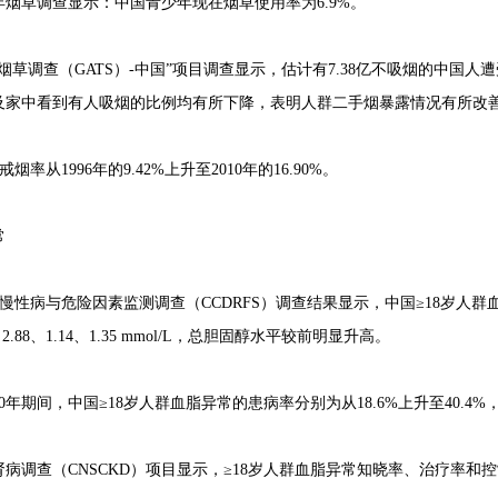
少年烟草调查显示：中国青少年现在烟草使用率为6.9%。
成人烟草调查（GATS）-中国”项目调查显示，估计有7.38亿不吸烟的中国人
及家中看到有人吸烟的比例均有所下降，表明人群二手烟暴露情况有所改
烟率从1996年的9.42%上升至2010年的16.90%。
常
4年中国慢性病与危险因素监测调查（CCDRFS）调查结果显示，中国≥18
.88、1.14、1.35 mmol/L，总胆固醇水平较前明显升高。
2年10年期间，中国≥18岁人群血脂异常的患病率分别为从18.6%上升至40
肾病调查（CNSCKD）项目显示，≥18岁人群血脂异常知晓率、治疗率和控制