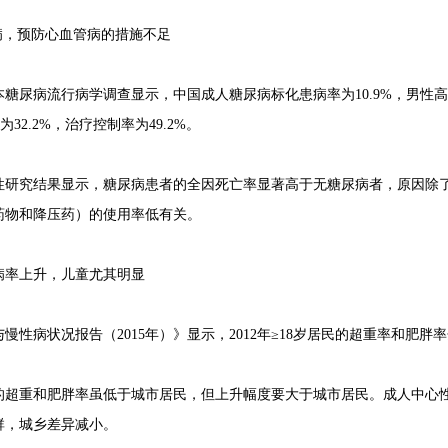
病，预防心血管病的措施不足
本糖尿病流行病学调查显示，中国成人糖尿病标化患病率为10.9%，男性高于女
为32.2%，治疗控制率为49.2%。
性研究结果显示，糖尿病患者的全因死亡率显著高于无糖尿病者，原因除
药物和降压药）的使用率低有关。
病率上升，儿童尤其明显
性病状况报告（2015年）》显示，2012年≥18岁居民的超重率和肥胖率分别为3
居民的超重和肥胖率虽低于城市居民，但上升幅度要大于城市居民。成人中
群，城乡差异减小。