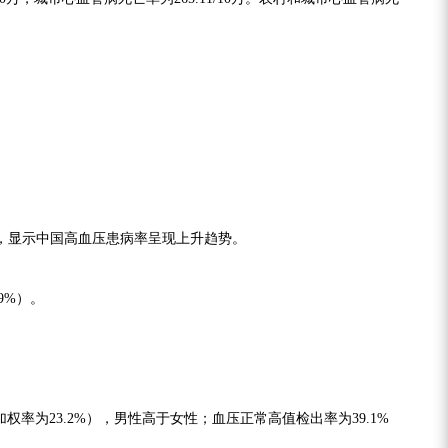
范围的调查，显示中国高血压患病率呈现上升趋势。
9%）。
加权率为23.2%），男性高于女性；血压正常高值检出率为39.1%