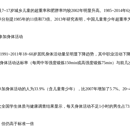
岁及7~17岁城乡儿童的超重率和肥胖率均较2002年明显升高。1985~201
别是1985年的11倍和73倍。2013年研究表明，中国儿童青少年超重率为1
常参加身体活动
，1991~2011年18~60岁居民身体活动量呈明显下降趋势，其中职业活
时间身体活动达标率（每周中等强度锻炼150min或高强度锻炼75min）
参加身体活动的人为33.9%（含儿童青少年），比2007年增加了5.7%。2
六次全国学生体质与健康调查结果显示，每天身体活动不足1小时的男生占73.3
，但仍高于标准一倍