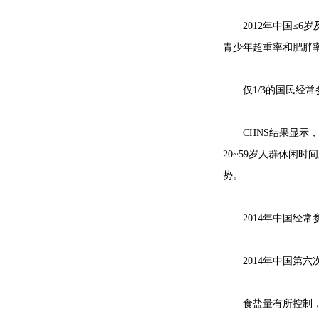
2012年中国≤6
青少年超重率和肥胖率分
仅1/3的国民经
CHNS结果显示
20~59岁人群休闲
势。
2014年中国经常
2014年中国第
食盐量有所控制