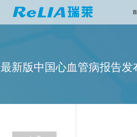
最新版中国心血管病报告发