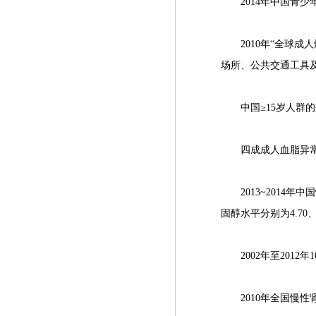
2014年中国青
2010年“全球
场所、公共交通工具
中国≥15岁人群的戒
四成成人血脂异
2013~201
固醇水平分别为4.70、2
2002年至201
2010年全国慢性